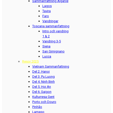
Sammanfattning Algarve
Lagos
Tavira
Faro
Vandringar
Toscana sammanfattning
Intro och vandring
1 & 2
Vandring 3-5
Siena
San Gimignano
Lucca
Resor 2025
Vietnam Sammanfattning
Del 2: Hanoi
Del 3: Pu Luong
Del 4: Ninh Binh
Del 5: Hoi An
Del 6: Saigon
Kulturresa Gent
Porto och Douro
Pinhão
Lamego