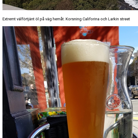
Extremt välförtjänt öl på väg hemåt. Korsning Califorina och Larkin street