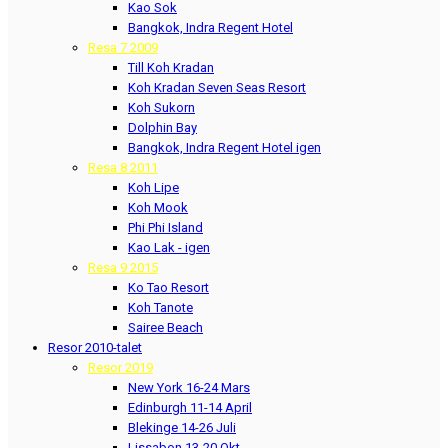
Kao Sok
Bangkok, Indra Regent Hotel
Resa 7 2009
Till Koh Kradan
Koh Kradan Seven Seas Resort
Koh Sukorn
Dolphin Bay
Bangkok, Indra Regent Hotel igen
Resa 8 2011
Koh Lipe
Koh Mook
Phi Phi Island
Kao Lak - igen
Resa 9 2015
Ko Tao Resort
Koh Tanote
Sairee Beach
Resor 2010-talet
Resor 2019
New York 16-24 Mars
Edinburgh 11-14 April
Blekinge 14-26 Juli
Lissabon 13-20 Okt