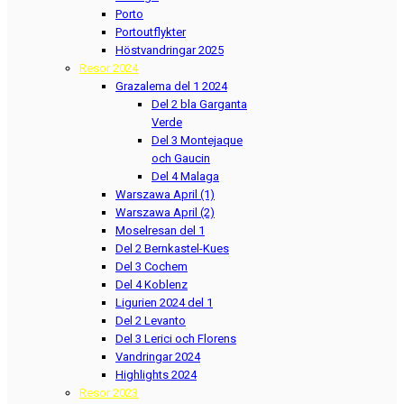
Porto
Portoutflykter
Höstvandringar 2025
Resor 2024
Grazalema del 1 2024
Del 2 bla Garganta
Verde
Del 3 Montejaque
och Gaucin
Del 4 Malaga
Warszawa April (1)
Warszawa April (2)
Moselresan del 1
Del 2 Bernkastel-Kues
Del 3 Cochem
Del 4 Koblenz
Ligurien 2024 del 1
Del 2 Levanto
Del 3 Lerici och Florens
Vandringar 2024
Highlights 2024
Resor 2023