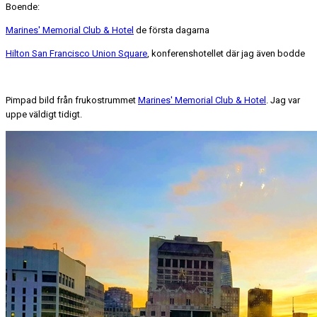
Boende:
Marines' Memorial Club & Hotel
de första dagarna
Hilton San Francisco Union Square
, konferenshotellet där jag även bodde
Pimpad bild från frukostrummet
Marines' Memorial Club & Hotel
. Jag var
uppe väldigt tidigt.