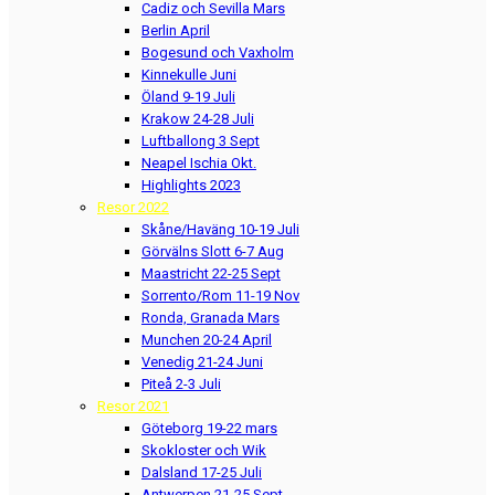
Cadiz och Sevilla Mars
Berlin April
Bogesund och Vaxholm
Kinnekulle Juni
Öland 9-19 Juli
Krakow 24-28 Juli
Luftballong 3 Sept
Neapel Ischia Okt.
Highlights 2023
Resor 2022
Skåne/Haväng 10-19 Juli
Görvälns Slott 6-7 Aug
Maastricht 22-25 Sept
Sorrento/Rom 11-19 Nov
Ronda, Granada Mars
Munchen 20-24 April
Venedig 21-24 Juni
Piteå 2-3 Juli
Resor 2021
Göteborg 19-22 mars
Skokloster och Wik
Dalsland 17-25 Juli
Antwerpen 21-25 Sept