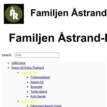
Search ...
Välkomna
Resor till Östra Thailand
Resa 1 2002
Förberedelser
Resan Dit
Boendet
Turtle Island
Koh Samet
Resa 2 2003
Palmeraie Beach Hotel