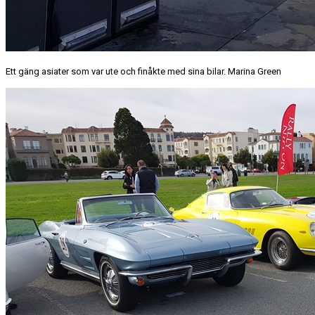
Ett gäng asiater som var ute och finåkte med sina bilar. Marina Green