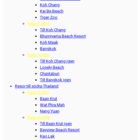
Koh Chang
Kai Be Beach
Tiger Zoo
Resa 3 2004
Till Koh Chang
Bhumiyama Beach Resort
Koh Maak
Bangkok
Resa 4 2006
Till Koh Chang igen
Lonely Beach
Chantaburi
Till Bangkok igen
Resor till södra Thailand
Resa 5 2007
Baan Krut
Wat Phra Mah
Nang Yuan
Resa 6 2008
Till Baan Krut igen
Bayview Beach Resort
Kao Lak