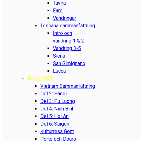
Tavira
Faro
Vandringar
Toscana sammanfattning
Intro och
vandring 1 & 2
Vandring 3-5
Siena
San Gimignano
Lucca
Resor 2025
Vietnam Sammanfattning
Del 2: Hanoi
Del 3: Pu Luong
Del 4: Ninh Binh
Del 5: Hoi An
Del 6: Saigon
Kulturresa Gent
Porto och Douro