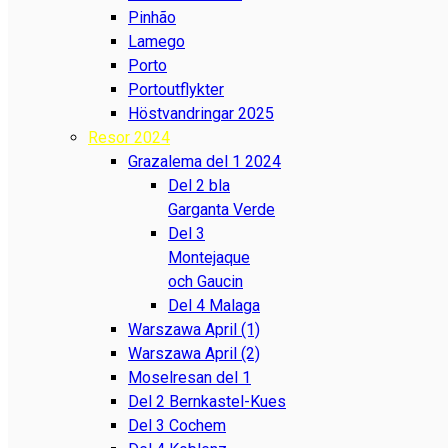
Pinhão
Lamego
Porto
Portoutflykter
Höstvandringar 2025
Resor 2024
Grazalema del 1 2024
Del 2 bla
Garganta Verde
Del 3
Montejaque
och Gaucin
Del 4 Malaga
Warszawa April (1)
Warszawa April (2)
Moselresan del 1
Del 2 Bernkastel-Kues
Del 3 Cochem