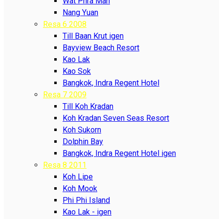
Wat Phra Mah
Nang Yuan
Resa 6 2008
Till Baan Krut igen
Bayview Beach Resort
Kao Lak
Kao Sok
Bangkok, Indra Regent Hotel
Resa 7 2009
Till Koh Kradan
Koh Kradan Seven Seas Resort
Koh Sukorn
Dolphin Bay
Bangkok, Indra Regent Hotel igen
Resa 8 2011
Koh Lipe
Koh Mook
Phi Phi Island
Kao Lak - igen