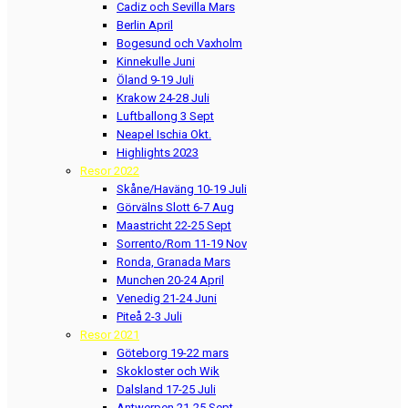
Cadiz och Sevilla Mars
Berlin April
Bogesund och Vaxholm
Kinnekulle Juni
Öland 9-19 Juli
Krakow 24-28 Juli
Luftballong 3 Sept
Neapel Ischia Okt.
Highlights 2023
Resor 2022
Skåne/Haväng 10-19 Juli
Görvälns Slott 6-7 Aug
Maastricht 22-25 Sept
Sorrento/Rom 11-19 Nov
Ronda, Granada Mars
Munchen 20-24 April
Venedig 21-24 Juni
Piteå 2-3 Juli
Resor 2021
Göteborg 19-22 mars
Skokloster och Wik
Dalsland 17-25 Juli
Antwerpen 21-25 Sept