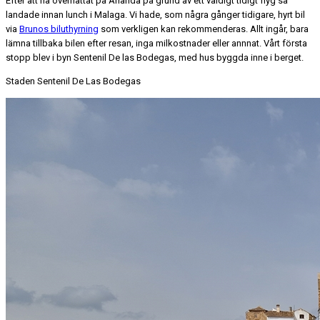
Efter att ha övernattat på Arlanda på grund av ett väldigt tidigt flyg så
landade innan lunch i Malaga. Vi hade, som några gånger tidigare, hyrt bil
via
Brunos biluthyrning
som verkligen kan rekommenderas. Allt ingår, bara
lämna tillbaka bilen efter resan, inga milkostnader eller annnat. Vårt första
stopp blev i byn Sentenil De las Bodegas, med hus byggda inne i berget.
Staden Sentenil De Las Bodegas