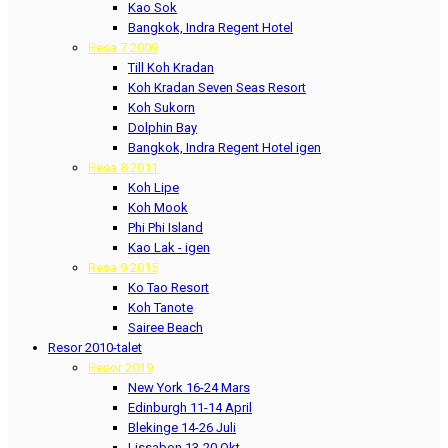
Kao Sok
Bangkok, Indra Regent Hotel
Resa 7 2009
Till Koh Kradan
Koh Kradan Seven Seas Resort
Koh Sukorn
Dolphin Bay
Bangkok, Indra Regent Hotel igen
Resa 8 2011
Koh Lipe
Koh Mook
Phi Phi Island
Kao Lak - igen
Resa 9 2015
Ko Tao Resort
Koh Tanote
Sairee Beach
Resor 2010-talet
Resor 2019
New York 16-24 Mars
Edinburgh 11-14 April
Blekinge 14-26 Juli
Lissabon 13-20 Okt