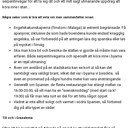
serpentinvägar för att ta sig dit och ett milt sagt utmanande uppdrag att
köra inne i stan...
Några saker som är bra att veta om man sammanfattar resan:
Engelskakunskaperna (förutom i Malaga) är extremt begränsade. Få
spanjorer, inklusive de som hade boendena kunde endast knagglig
engelska, så var förberedd på att antingen lära dig spanska eller läs
på mycket i förväg
Ska man köra bil och besöka de ställen vi gjorde så måste man vara
erfaren. Både serpentinvägarna och speciellt att köra inne i byarna
är en rejäl utmaning.
Även om avstånd på en stadskarta kan se kort ut så kan det
samtidigt vara väldigt brant, vilket det var i byarna vi besökte, så
även en promenad på några hundra meter kan vara ansträngande
Generellt om Spanien: de flesta restauranger har stängt mellan ca
16.00-20.00, så vill man ha en "svenskmiddag" (med start ca kl
19.00) så får man leta runt en del för att hitta något öppet
Vädret är inte alltid soligt och varmet i södra Spanien, så förbered
dig på alla typer av väder
Till och i Grazalema