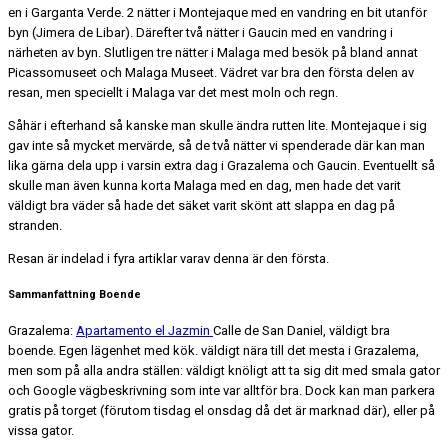
en i Garganta Verde. 2 nätter i Montejaque med en vandring en bit utanför
byn (Jimera de Libar). Därefter två nätter i Gaucin med en vandring i
närheten av byn. Slutligen tre nätter i Malaga med besök på bland annat
Picassomuseet och Malaga Museet. Vädret var bra den första delen av
resan, men speciellt i Malaga var det mest moln och regn.
Såhär i efterhand så kanske man skulle ändra rutten lite. Montejaque i sig
gav inte så mycket mervärde, så de två nätter vi spenderade där kan man
lika gärna dela upp i varsin extra dag i Grazalema och Gaucin. Eventuellt så
skulle man även kunna korta Malaga med en dag, men hade det varit
väldigt bra väder så hade det säket varit skönt att slappa en dag på
stranden.
Resan är indelad i fyra artiklar varav denna är den första.
Sammanfattning Boende
Grazalema:
Apartamento el Jazmin
Calle de San Daniel, väldigt bra
boende. Egen lägenhet med kök. väldigt nära till det mesta i Grazalema,
men som på alla andra ställen: väldigt knöligt att ta sig dit med smala gator
och Google vägbeskrivning som inte var alltför bra. Dock kan man parkera
gratis på torget (förutom tisdag el onsdag då det är marknad där), eller på
vissa gator.