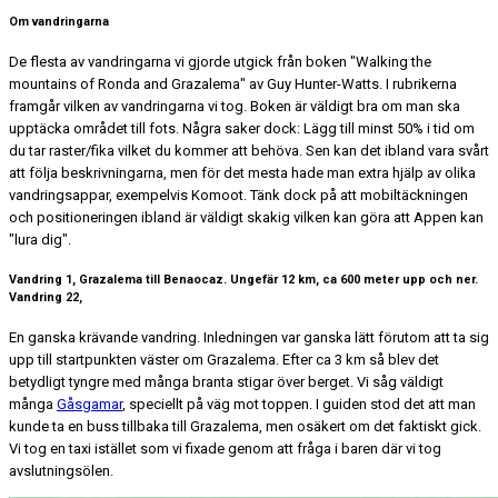
Om vandringarna
De flesta av vandringarna vi gjorde utgick från boken "Walking the
mountains of Ronda and Grazalema" av Guy Hunter-Watts. I rubrikerna
framgår vilken av vandringarna vi tog. Boken är väldigt bra om man ska
upptäcka området till fots. Några saker dock: Lägg till minst 50% i tid om
du tar raster/fika vilket du kommer att behöva. Sen kan det ibland vara svårt
att följa beskrivningarna, men för det mesta hade man extra hjälp av olika
vandringsappar, exempelvis Komoot. Tänk dock på att mobiltäckningen
och positioneringen ibland är väldigt skakig vilken kan göra att Appen kan
"lura dig".
Vandring 1, Grazalema till Benaocaz. Ungefär 12 km, ca 600 meter upp och ner.
Vandring 22,
En ganska krävande vandring. Inledningen var ganska lätt förutom att ta sig
upp till startpunkten väster om Grazalema. Efter ca 3 km så blev det
betydligt tyngre med många branta stigar över berget. Vi såg väldigt
många
Gåsgamar
, speciellt på väg mot toppen. I guiden stod det att man
kunde ta en buss tillbaka till Grazalema, men osäkert om det faktiskt gick.
Vi tog en taxi istället som vi fixade genom att fråga i baren där vi tog
avslutningsölen.