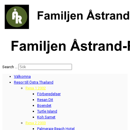
Search ...
Välkomna
Resor till Östra Thailand
Resa 1 2002
Förberedelser
Resan Dit
Boendet
Turtle Island
Koh Samet
Resa 2 2003
Palmeraie Beach Hotel