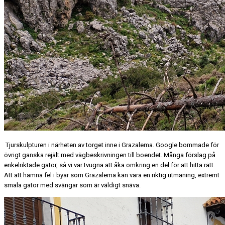
Tjurskulpturen i närheten av torget inne i Grazalema. Google bommade för
övrigt ganska rejält med vägbeskrivningen till boendet. Många förslag på
enkelriktade gator, så vi var tvugna att åka omkring en del för att hitta rätt.
Att att hamna fel i byar som Grazalema kan vara en riktig utmaning, extremt
smala gator med svängar som är väldigt snäva.