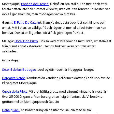
Montejaque:
Posada del Fresno
. Också ett bra ställe. Lite trist dock att vi
första natten inte fick rummet vi bokat, utan ett utan fönster. Frukosten var
också ganska tunn, men middagen var väldigt bra.
Gausin:
El Patio De Catalin
k. Kanske det bästa boendet sett till pris och
annat. Mitt i stan, en väldigt fräsch lägenhet men alla faciliteter man kan
behöva. Också en lägenhet, så vi fick göra egen frukost.
Malaga:
Hotel Don Curro
. Också väldigt bra boende mitt i stan, ett stenkast
från bland annat katedralen. Helt ok frukost, även om "det extra"
saknades.
Andra stopp:
Setenil de las Bodegas
, cool by där husen är inbyggda i berget
Garganta Verde
, kombination vandring (eller mer klättring) och upplevelse.
På väg mot Montejaque
Cueva de la Pileta
, Väldigt häftig grotta med väggmålningar där vissa är
över 25 000 år gamla. Men bara grottan i sig är fantastisk. Vi besökte
grottan mellan Montejaque och Gaucin
Genalguacil
, en konstnärsby en bit utanför Gaucin med rejäla