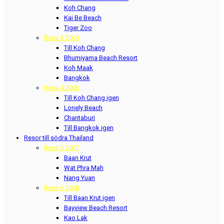
Koh Chang
Kai Be Beach
Tiger Zoo
Resa 3 2004
Till Koh Chang
Bhumiyama Beach Resort
Koh Maak
Bangkok
Resa 4 2006
Till Koh Chang igen
Lonely Beach
Chantaburi
Till Bangkok igen
Resor till södra Thailand
Resa 5 2007
Baan Krut
Wat Phra Mah
Nang Yuan
Resa 6 2008
Till Baan Krut igen
Bayview Beach Resort
Kao Lak