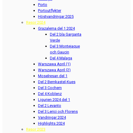
Porto
Portoutflykter
Höstvandringar 2025
Resor 2024
Grazalema del 1 2024
Del 2 bla Garganta
Verde
Del 3 Montejaque
och Gaucin
Del 4 Malaga
Warszawa April (1)
Warszawa April (2)
Moselresan del 1
Del 2 Bernkastel-Kues
Del 3 Cochem
Del 4 Koblenz
Ligurien 2024 del 1
Del 2 Levanto
Del 3 Lerici och Florens
Vandringar 2024
Highlights 2024
Resor 2023