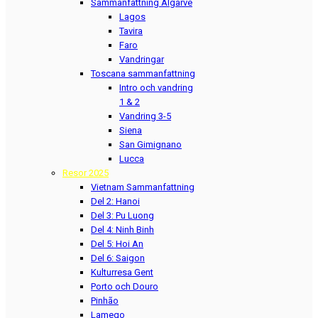
Sammanfattning Algarve
Lagos
Tavira
Faro
Vandringar
Toscana sammanfattning
Intro och vandring
1 & 2
Vandring 3-5
Siena
San Gimignano
Lucca
Resor 2025
Vietnam Sammanfattning
Del 2: Hanoi
Del 3: Pu Luong
Del 4: Ninh Binh
Del 5: Hoi An
Del 6: Saigon
Kulturresa Gent
Porto och Douro
Pinhão
Lamego