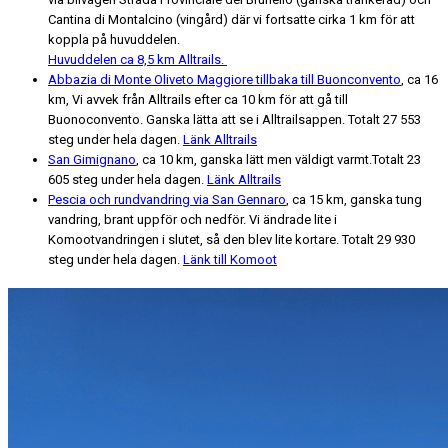
Cantina di Montalcino (vingård) där vi fortsatte cirka 1 km för att
koppla på huvuddelen.
Huvuddelen ca 8,5 km Alltrails.
Abbazia di Monte Oliveto Maggiore tillbaka till Buonconvento
, ca 16
km, Vi avvek från Alltrails efter ca 10 km för att gå till
Buonoconvento. Ganska lätta att se i Alltrailsappen. Totalt 27 553
steg under hela dagen.
Länk Alltrails
San Gimignano
, ca 10 km, ganska lätt men väldigt varmt.Totalt 23
605 steg under hela dagen.
Länk Alltrails
Pescia och rundvandring via San Gennaro
, ca 15 km, ganska tung
vandring, brant uppför och nedför. Vi ändrade lite i
Komootvandringen i slutet, så den blev lite kortare. Totalt 29 930
steg under hela dagen.
Länk till Komoot