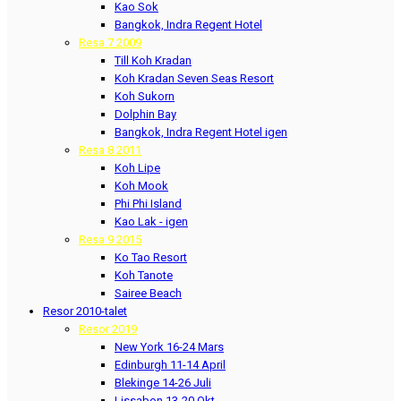
Kao Sok
Bangkok, Indra Regent Hotel
Resa 7 2009
Till Koh Kradan
Koh Kradan Seven Seas Resort
Koh Sukorn
Dolphin Bay
Bangkok, Indra Regent Hotel igen
Resa 8 2011
Koh Lipe
Koh Mook
Phi Phi Island
Kao Lak - igen
Resa 9 2015
Ko Tao Resort
Koh Tanote
Sairee Beach
Resor 2010-talet
Resor 2019
New York 16-24 Mars
Edinburgh 11-14 April
Blekinge 14-26 Juli
Lissabon 13-20 Okt