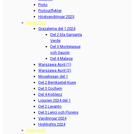
Porto
Portoutflykter
Höstvandringar 2025
Resor 2024
Grazalema del 1 2024
Del 2 bla Garganta
Verde
Del 3 Montejaque
och Gaucin
Del 4 Malaga
Warszawa April (1)
Warszawa April (2)
Moselresan del 1
Del 2 Bernkastel-Kues
Del 3 Cochem
Del 4 Koblenz
Ligurien 2024 del 1
Del 2 Levanto
Del 3 Lerici och Florens
Vandringar 2024
Highlights 2024
Resor 2023