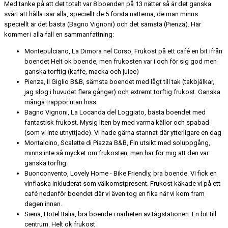
Med tanke på att det totalt var 8 boenden på 13 nätter så är det ganska
svårt att hålla isär alla, speciellt de 5 första nätterna, de man minns
speciellt är det bästa (Bagno Vignoni) och det sämsta (Pienza). Här
kommer i alla fall en sammanfattning:
Montepulciano, La Dimora nel Corso, Frukost på ett café en bit ifrån
boendet Helt ok boende, men frukosten var i och för sig god men
ganska torftig (kaffe, macka och juice)
Pienza, Il Giglio B&B, sämsta boendet med lågt till tak (takbjälkar,
jag slog i huvudet flera gånger) och extremt torftig frukost. Ganska
många trappor utan hiss.
Bagno Vignoni, La Locanda del Loggiato, bästa boendet med
fantastisk frukost. Mysig liten by med varma källor och spabad
(som vi inte utnyttjade). Vi hade gärna stannat där ytterligare en dag
Montalcino, Scalette di Piazza B&B, Fin utsikt med soluppgång,
minns inte så mycket om frukosten, men har för mig att den var
ganska torftig.
Buonconvento, Lovely Home - Bike Friendly, bra boende. Vi fick en
vinflaska inkluderat som välkomstpresent. Frukost käkade vi på ett
café nedanför boendet där vi även tog en fika när vi kom fram
dagen innan.
Siena, Hotel Italia, bra boende i närheten av tågstationen. En bit till
centrum. Helt ok frukost