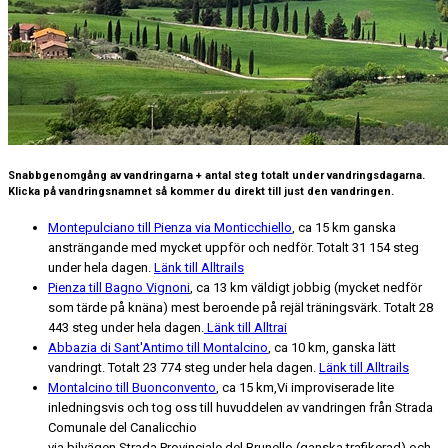
Snabbgenomgång av vandringarna
+ antal steg totalt under vandringsdagarna.
Klicka på vandringsnamnet så kommer du direkt till just den vandringen.
Montepulciano till Pienza via Monticchiello
, ca 15 km ganska
ansträngande med mycket uppför och nedför. Totalt 31 154 steg
under hela dagen.
Länk till Alltrails
Pienza till Bagno Vignoni
, ca 13 km väldigt jobbig (mycket nedför
som tärde på knäna) mest beroende på rejäl träningsvärk. Totalt 28
443 steg under hela dagen.
Länk till Alltrai
Abbazia di Sant'Antimo till Montalcino
, ca 10 km, ganska lätt
vandringt. Totalt 23 774 steg under hela dagen.
Länk till Alltrails
Montalcino till Buonconvento
, ca 15 km,Vi improviserade lite
inledningsvis och tog oss till huvuddelen av vandringen från Strada
Comunale del Canalicchio
via bilvägen Strada Provinciale del Brunello (ganska trafikerad) och