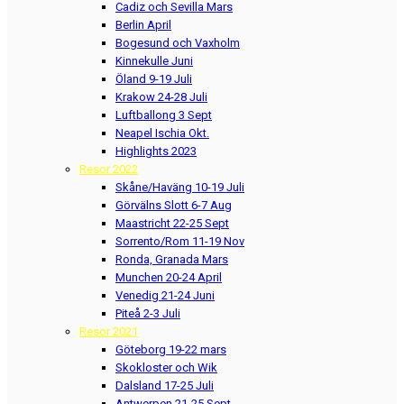
Cadiz och Sevilla Mars
Berlin April
Bogesund och Vaxholm
Kinnekulle Juni
Öland 9-19 Juli
Krakow 24-28 Juli
Luftballong 3 Sept
Neapel Ischia Okt.
Highlights 2023
Resor 2022
Skåne/Haväng 10-19 Juli
Görvälns Slott 6-7 Aug
Maastricht 22-25 Sept
Sorrento/Rom 11-19 Nov
Ronda, Granada Mars
Munchen 20-24 April
Venedig 21-24 Juni
Piteå 2-3 Juli
Resor 2021
Göteborg 19-22 mars
Skokloster och Wik
Dalsland 17-25 Juli
Antwerpen 21-25 Sept