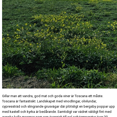
Gillar man att vandra, god mat och goda viner är Toscana ett måste.
Toscana är fantastiskt. Landskapet med vinodlingar, olivlundar,
cypressträd och slingrande grusvägar där plötsligt en bergsby poppar upp
med kastell och kyrka är bedårande. Samtidigt var vädret väldigt fint med
ganska kalla morgnar som sen övergick till sol och temperatur över 20