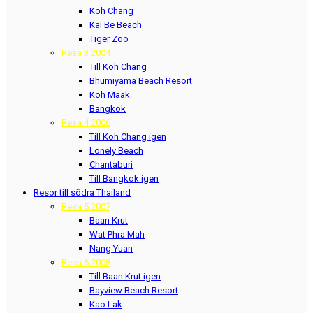
Koh Chang
Kai Be Beach
Tiger Zoo
Resa 3 2004
Till Koh Chang
Bhumiyama Beach Resort
Koh Maak
Bangkok
Resa 4 2006
Till Koh Chang igen
Lonely Beach
Chantaburi
Till Bangkok igen
Resor till södra Thailand
Resa 5 2007
Baan Krut
Wat Phra Mah
Nang Yuan
Resa 6 2008
Till Baan Krut igen
Bayview Beach Resort
Kao Lak