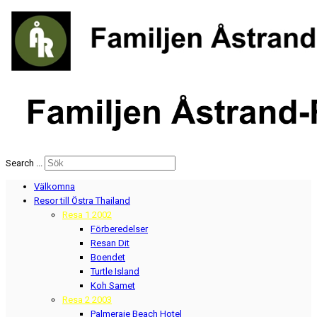
Search ...
Välkomna
Resor till Östra Thailand
Resa 1 2002
Förberedelser
Resan Dit
Boendet
Turtle Island
Koh Samet
Resa 2 2003
Palmeraie Beach Hotel