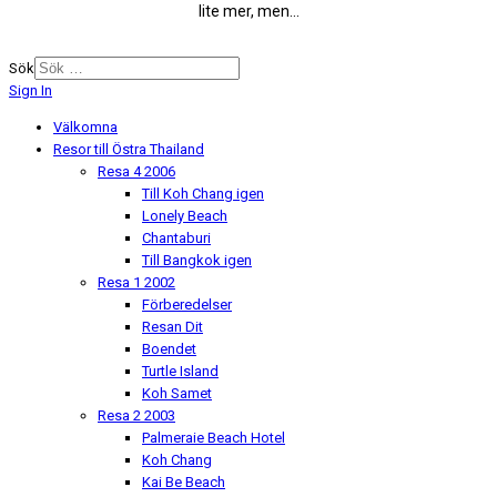
lite mer, men...
Sök
Sign In
Välkomna
Resor till Östra Thailand
Resa 4 2006
Till Koh Chang igen
Lonely Beach
Chantaburi
Till Bangkok igen
Resa 1 2002
Förberedelser
Resan Dit
Boendet
Turtle Island
Koh Samet
Resa 2 2003
Palmeraie Beach Hotel
Koh Chang
Kai Be Beach