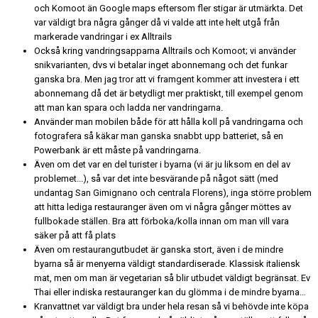
och Komoot än Google maps eftersom fler stigar är utmärkta. Det
var väldigt bra några gånger då vi valde att inte helt utgå från
markerade vandringar i ex Alltrails
Också kring vandringsapparna Alltrails och Komoot; vi använder
snikvarianten, dvs vi betalar inget abonnemang och det funkar
ganska bra. Men jag tror att vi framgent kommer att investera i ett
abonnemang då det är betydligt mer praktiskt, till exempel genom
att man kan spara och ladda ner vandringarna.
Använder man mobilen både för att hålla koll på vandringarna och
fotografera så käkar man ganska snabbt upp batteriet, så en
Powerbank är ett måste på vandringarna.
Även om det var en del turister i byarna (vi är ju liksom en del av
problemet...), så var det inte besvärande på något sätt (med
undantag San Gimignano och centrala Florens), inga större problem
att hitta lediga restauranger även om vi några gånger möttes av
fullbokade ställen. Bra att förboka/kolla innan om man vill vara
säker på att få plats
Även om restaurangutbudet är ganska stort, även i de mindre
byarna så är menyerna väldigt standardiserade. Klassisk italiensk
mat, men om man är vegetarian så blir utbudet väldigt begränsat. Ev
Thai eller indiska restauranger kan du glömma i de mindre byarna…
Kranvattnet var väldigt bra under hela resan så vi behövde inte köpa