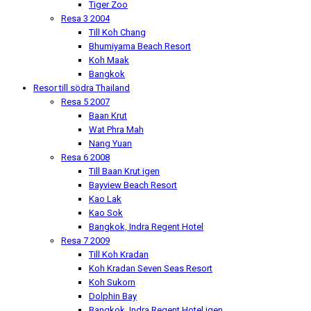
Tiger Zoo
Resa 3 2004
Till Koh Chang
Bhumiyama Beach Resort
Koh Maak
Bangkok
Resor till södra Thailand
Resa 5 2007
Baan Krut
Wat Phra Mah
Nang Yuan
Resa 6 2008
Till Baan Krut igen
Bayview Beach Resort
Kao Lak
Kao Sok
Bangkok, Indra Regent Hotel
Resa 7 2009
Till Koh Kradan
Koh Kradan Seven Seas Resort
Koh Sukorn
Dolphin Bay
Bangkok, Indra Regent Hotel igen