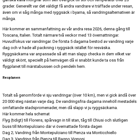
grader. Generellt var det väldigt få andra vandrare vi träffade under resan,
även om vi såg många med ryggsäck i byarna, så vandringsalternativen är
många.
Här kommer en sammanfattning av vår andra resa 2026, denna gång till
Toscana, Italien. Totalt närmare två veckor med 13 övernattningar.
Huvudfokus var vandringar. De första 5 dagarna bestod av vandring varje
dag och vi hade all packning i ryggsäck istället för resväska.
Ryggsäckarna var anpassade så att man slapp checka in dem vilket var
väldigt skönt, speciellt på hemvägen då vi snabbt kunde ta oss från
flygplanet till märstabussen och pendeln hem.
Resplanen
Totalt så genomförde vi sju vandringar (över 10 km), men vi gick ändå över
20 000 steg nästan varje dag. De vandringsfria dagarna innehöll mestadels
omfattande stadspromenader, men då slapp vi ju ryggsäckarna.
Här kommer hela schemat
Flyg (tidigt) till Florens, spårvagn in till stan, tåg till Chiusi och slutligen
buss till Montepulciano där vi övernattade första dagen
Dag 2; Vandring från Montepulciano till Pienza via Monticchiello
Dag 3; Vandring från Pienza till Bagno Vignoni