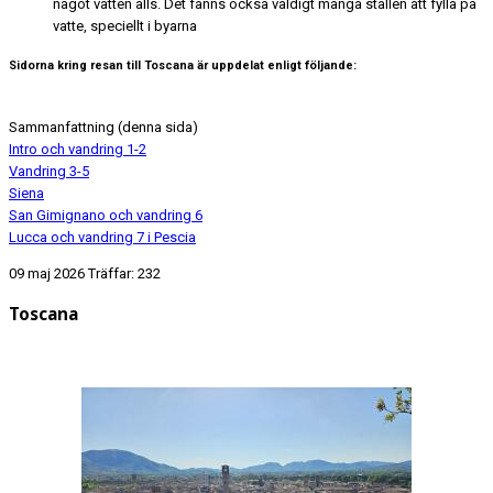
något vatten alls. Det fanns också väldigt många ställen att fylla på
vatte, speciellt i byarna
Sidorna kring resan till Toscana är uppdelat enligt följande:
Sammanfattning (denna sida)
Intro och vandring 1-2
Vandring 3-5
Siena
San Gimignano och vandring 6
Lucca och vandring 7 i Pescia
09 maj 2026
Träffar: 232
Toscana